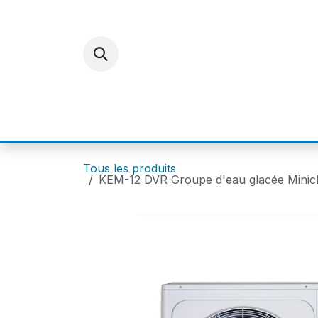
Se rendre au contenu
ACCUEIL
E-SHOP
FOR
Tous les produits
KEM-12 DVR Groupe d'eau glacée Minich