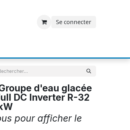
Se connecter
S
JOBS
A PROPOS
CONTACT
Groupe d'eau glacée
Full DC Inverter R-32
6kW
s pour afficher le