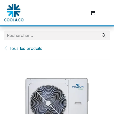
Se rendre au contenu
Tous les produits