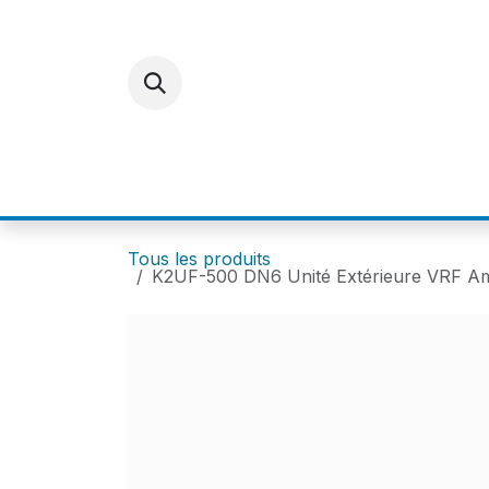
Se rendre au contenu
ACCUEIL
E-SHOP
FOR
Tous les produits
K2UF-500 DN6 Unité Extérieure VRF