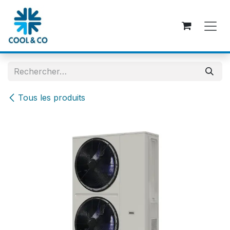
Se rendre au contenu
Tous les produits