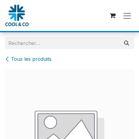
Se rendre au contenu
Tous les produits