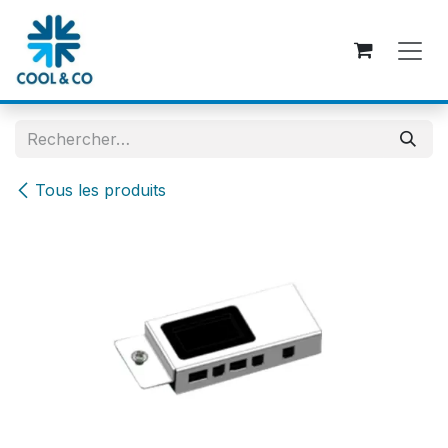
Se rendre au contenu
Tous les produits