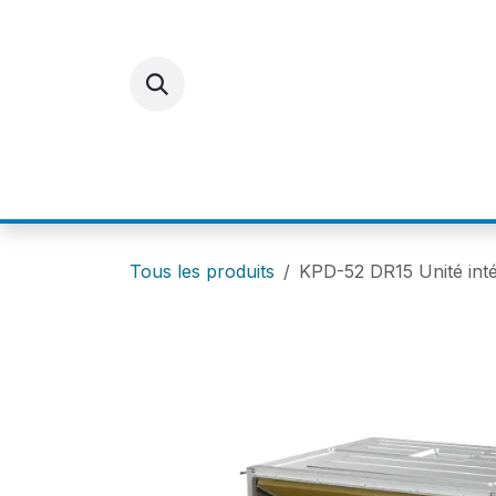
Se rendre au contenu
ACCUEIL
E-SHOP
FOR
Tous les produits
KPD-52 DR15 Unité int