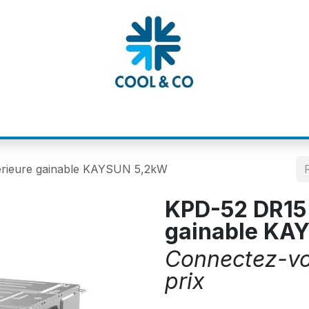
MATIONS
CATALOGUES
NOS MARQUE
érieure gainable KAYSUN 5,2kW
KPD-52 DR15 
gainable KA
Connectez-vou
prix