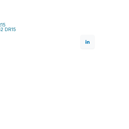
R15
52 DR15