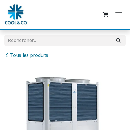
Se rendre au contenu
Tous les produits