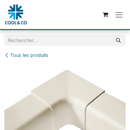
Se rendre au contenu
Tous les produits