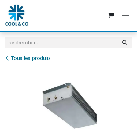
Se rendre au contenu
Tous les produits