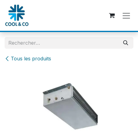
Se rendre au contenu
Tous les produits