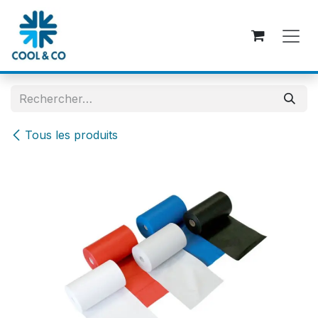
Se rendre au contenu
Tous les produits