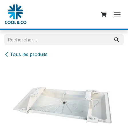
Se rendre au contenu
Tous les produits