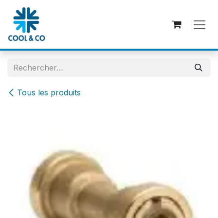
Se rendre au contenu
Tous les produits